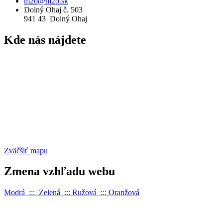
m2o@m2o.sk
Dolný Ohaj č. 503
941 43 Dolný Ohaj
Kde
nás nájdete
Zväčšiť mapu
Zmena
vzhľadu webu
Modrá :::
Zelená
:::
Ružová
:::
Oranžová