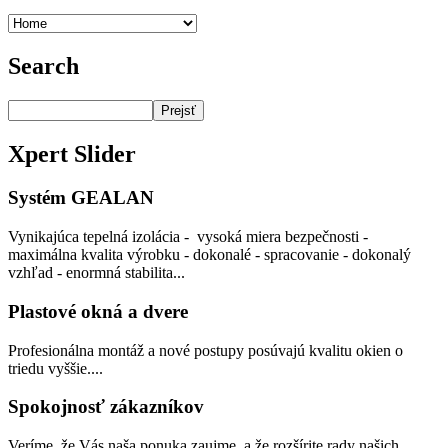
Search
Prejsť
Xpert
Slider
Systém GEALAN
Vynikajúca tepelná izolácia - vysoká miera bezpečnosti -
maximálna kvalita výrobku - dokonalé - spracovanie - dokonalý
vzhľad - enormná stabilita...
Plastové okná a dvere
Profesionálna montáž a nové postupy posúvajú kvalitu okien o
triedu vyššie....
Spokojnosť zákazníkov
Veríme, že Vás naša ponuka zaujme, a že rozšírite rady našich