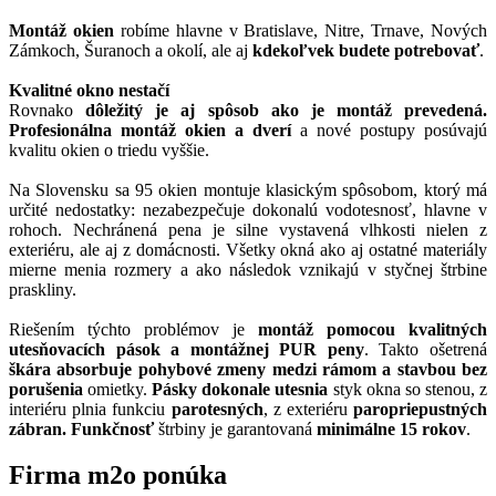
Montáž okien
robíme hlavne v Bratislave, Nitre, Trnave, Nových
Zámkoch, Šuranoch a okolí, ale aj
kdekoľvek budete potrebovať
.
Kvalitné okno nestačí
Rovnako
dôležitý je aj spôsob ako je montáž prevedená.
Profesionálna montáž okien a dverí
a nové postupy posúvajú
kvalitu okien o triedu vyššie.
Na Slovensku sa 95 okien montuje klasickým spôsobom, ktorý má
určité nedostatky: nezabezpečuje dokonalú vodotesnosť, hlavne v
rohoch. Nechránená pena je silne vystavená vlhkosti nielen z
exteriéru, ale aj z domácnosti. Všetky okná ako aj ostatné materiály
mierne menia rozmery a ako následok vznikajú v styčnej štrbine
praskliny.
Riešením týchto problémov je
montáž pomocou kvalitných
utesňovacích pások a montážnej PUR peny
. Takto ošetrená
škára absorbuje pohybové zmeny medzi rámom a stavbou bez
porušenia
omietky.
Pásky dokonale utesnia
styk okna so stenou, z
interiéru plnia funkciu
parotesných
, z exteriéru
paropriepustných
zábran. Funkčnosť
štrbiny je garantovaná
minimálne 15 rokov
.
Firma
m2o ponúka