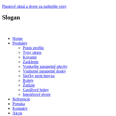
Plastové okná a dvere za najlepšie ceny
Slogan
Plastové okná a dvere za prijateľné ceny...
Home
Produkty
Popis profilu
Typy okien
Kovanie
Zasklenie
Vonkajšie parapetné plechy
Vnútorné parapetné dosky
Sieťky proti hmyzu
Rolety
Žalúzie
Garážové brány
Interiérové dvere
Referencie
Ponuka
Kontakty
Akcie