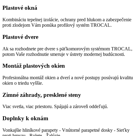
Plastové okná
Kombináciu tepelnej izolácie, ochrany pred hlukom a zabezpečenie
proti zlodejom Vám ponúka profilový systém TROCAL.
Plastové dvere
Ak sa rozhodnete pre dvere s päťkomorovým systémom TROCAL,
potom Vaše rozhodnutie smeruje v ústrety modernej budúcnosti.
Montáž plastových okien
Profesionálna montáž okien a dverí a nové postupy posúvajú kvalitu
okien o triedu vyššie.
Zimné záhrady, presklené steny
Viac svetla, viac priestoru. Spájajú a zároveň oddeľujú.
Doplnky k oknám
Vonkajšie hliníkové parapety - Vnútorné parapetné dosky - Sieťky
proti hmyzu - Rolete - Žalúzie