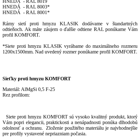
HNEDÁ - RAL 8019
HNEDÁ - RAL 8003*
HNEDÁ - RAL 8001*
Rámy sietí proti hmyzu KLASIK dodávame v štandartných
odtieňoch. Ak máte záujem o ďalšie odtiene RAL ponúkame Vám
profil KOMFORT.
*Siete proti hmyzu KLASIK vyrábame do maximálneho rozmeru
1200x1500mm. Nad uvedený rozmer ponúkame profil KOMFORT.
Sieťky proti hmyzu KOMFORT
Materiál: AlMgSi 0,5 F-25
Rez profilom:
Siete proti hmyzu KOMFORT sú vysoko kvalitný produkt, ktorý
Vám popri elegancii, praktickosti a nenápadnosti ponúka dlhodobú
odolnosť a ochranu. Zloženie použitého materiálu je najvhodnejšie
pre profily vystavené nepriazniam počasia.