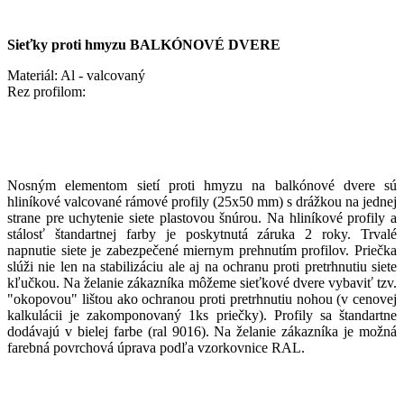
Sieťky proti hmyzu BALKÓNOVÉ DVERE
Materiál: Al - valcovaný
Rez profilom:
Nosným elementom sietí proti hmyzu na balkónové dvere sú
hliníkové valcované rámové profily (25x50 mm) s drážkou na jednej
strane pre uchytenie siete plastovou šnúrou. Na hliníkové profily a
stálosť štandartnej farby je poskytnutá záruka 2 roky. Trvalé
napnutie siete je zabezpečené miernym prehnutím profilov. Priečka
slúži nie len na stabilizáciu ale aj na ochranu proti pretrhnutiu siete
kľučkou. Na želanie zákazníka môžeme sieťkové dvere vybaviť tzv.
"okopovou" lištou ako ochranou proti pretrhnutiu nohou (v cenovej
kalkulácii je zakomponovaný 1ks priečky). Profily sa štandartne
dodávajú v bielej farbe (ral 9016). Na želanie zákazníka je možná
farebná povrchová úprava podľa vzorkovnice RAL.