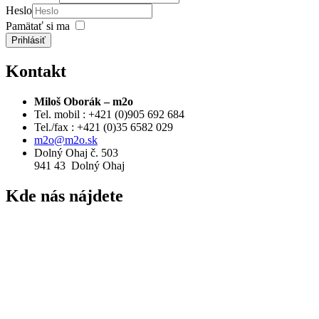
Heslo
Pamätať si ma
Prihlásiť
Kontakt
Miloš Oborák – m2o
Tel. mobil : +421 (0)905 692 684
Tel./fax : +421 (0)35 6582 029
m2o@m2o.sk
Dolný Ohaj č. 503
941 43 Dolný Ohaj
Kde
nás nájdete