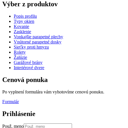
Výber
z produktov
Popis profilu
Typy okien
Kovanie
Zasklenie
Vonkajšie parapetné plechy
Vnútorné parapetné dosky
Sieťky proti hmyzu
Rolety
Žalúzie
Garážové brány
Interiérové dvere
Cenová
ponuka
Po vyplnení formulára vám vyhotovíme cenovú ponuku.
Formulár
Prihlásenie
Použ. meno