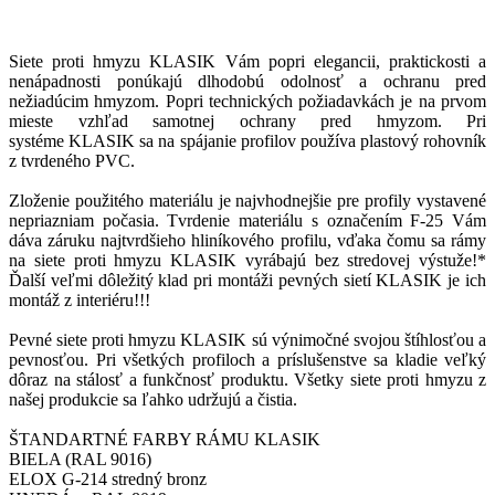
Siete proti hmyzu KLASIK Vám popri elegancii, praktickosti a
nenápadnosti ponúkajú dlhodobú odolnosť a ochranu pred
nežiadúcim hmyzom. Popri technických požiadavkách je na prvom
mieste vzhľad samotnej ochrany pred hmyzom. Pri
systéme KLASIK sa na spájanie profilov používa plastový rohovník
z tvrdeného PVC.
Zloženie použitého materiálu je najvhodnejšie pre profily vystavené
nepriazniam počasia. Tvrdenie materiálu s označením F-25 Vám
dáva záruku najtvrdšieho hliníkového profilu, vďaka čomu sa rámy
na siete proti hmyzu KLASIK vyrábajú bez stredovej výstuže!*
Ďalší veľmi dôležitý klad pri montáži pevných sietí KLASIK je ich
montáž z interiéru!!!
Pevné siete proti hmyzu KLASIK sú výnimočné svojou štíhlosťou a
pevnosťou. Pri všetkých profiloch a príslušenstve sa kladie veľký
dôraz na stálosť a funkčnosť produktu. Všetky siete proti hmyzu z
našej produkcie sa ľahko udržujú a čistia.
ŠTANDARTNÉ FARBY RÁMU KLASIK
BIELA (RAL 9016)
ELOX G-214 stredný bronz