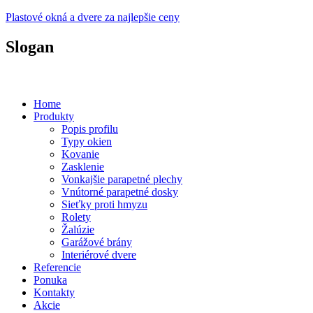
Plastové okná a dvere za najlepšie ceny
Slogan
Plastové okná a dvere za prijateľné ceny...
Home
Produkty
Popis profilu
Typy okien
Kovanie
Zasklenie
Vonkajšie parapetné plechy
Vnútorné parapetné dosky
Sieťky proti hmyzu
Rolety
Žalúzie
Garážové brány
Interiérové dvere
Referencie
Ponuka
Kontakty
Akcie