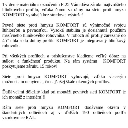
Tvrdenie materiálu s označením F-25 Vám dáva záruku najtvrdšieho
hliníkového profilu, vďaka čomu sa rámy na siete proti hmyzu
KOMFORT vyrábajú bez stredovej výstuže!
Pevné siete proti hmyzu KOMFORT sú výnimočné svojou
štíhlosťou a pevnosťou. Vysoká stabilita je dosiahnutá použitím
masívneho hliníkového rohovníka. V rohoch sú profily zarezané do
45° uhla a do dutiny profilu KOMFORT je integrovaný hliníkový
rohovník.
Pri všetkých profiloch a príslušenstve kladieme veľký dôraz na
stálosť a funkčnosť produktu. Na rám systému KOMFORT
poskytujeme záruku 15 rokov!
Siete proti hmyzu KOMFORT vyhovujú, vďaka viacerým
možnostiam uchytenia, čo najširšej škále okenných profilov.
Ďalší veľmi dôležitý klad pri montáži pevných sietí KOMFORT je
ich montáž z interiéru!!!
Rám siete proti hmyzu KOMFORT dodávame okrem v
štandartných odtieňoch aj v ďalších 190 odtieňoch podľa
vzorkovnice RAL.