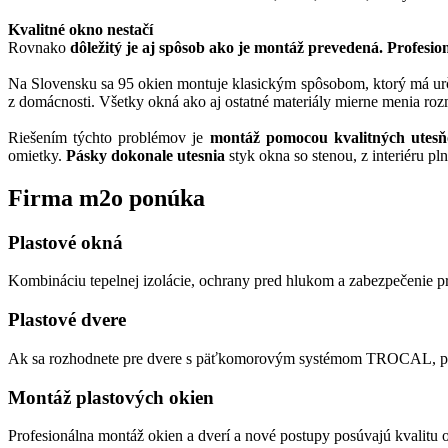
Kvalitné okno nestačí
Rovnako
dôležitý je aj spôsob ako je montáž prevedená. Profesio
Na Slovensku sa 95 okien montuje klasickým spôsobom, ktorý má určit
z domácnosti. Všetky okná ako aj ostatné materiály mierne menia rozm
Riešením týchto problémov je
montáž pomocou kvalitných utes
omietky.
Pásky dokonale utesnia
styk okna so stenou, z interiéru pl
Firma
m2o ponúka
Plastové okná
Kombináciu tepelnej izolácie, ochrany pred hlukom a zabezpečenie
Plastové dvere
Ak sa rozhodnete pre dvere s päťkomorovým systémom TROCAL, poto
Montáž plastových okien
Profesionálna montáž okien a dverí a nové postupy posúvajú kvalitu o