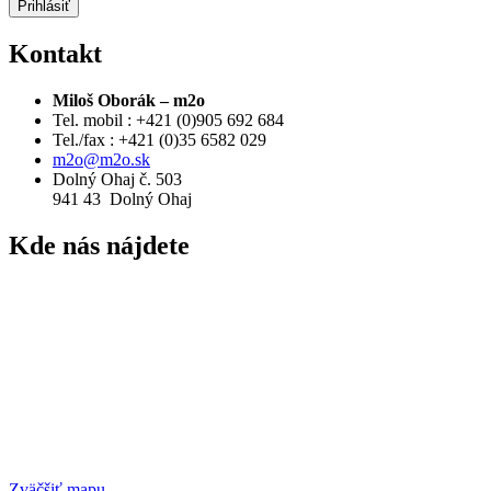
Prihlásiť
Kontakt
Miloš Oborák – m2o
Tel. mobil : +421 (0)905 692 684
Tel./fax : +421 (0)35 6582 029
m2o@m2o.sk
Dolný Ohaj č. 503
941 43 Dolný Ohaj
Kde
nás nájdete
Zväčšiť mapu