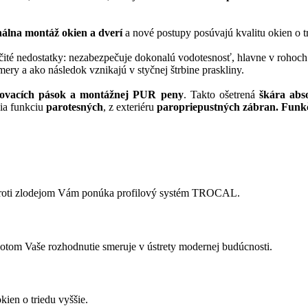
nálna montáž okien a dverí
a nové postupy posúvajú kvalitu okien o tr
é nedostatky: nezabezpečuje dokonalú vodotesnosť, hlavne v rohoch. Ne
ery a ako následok vznikajú v styčnej štrbine praskliny.
ňovacích pások a montážnej PUR peny
. Takto ošetrená
škára abs
nia funkciu
parotesných
, z exteriéru
paropriepustných zábran. Funk
 proti zlodejom Vám ponúka profilový systém TROCAL.
m Vaše rozhodnutie smeruje v ústrety modernej budúcnosti.
kien o triedu vyššie.