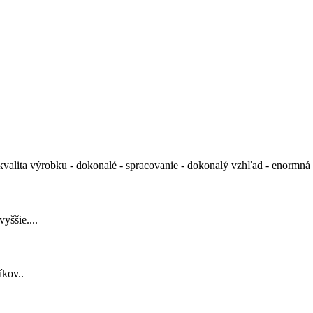
valita výrobku - dokonalé - spracovanie - dokonalý vzhľad - enormná st
yššie....
íkov..