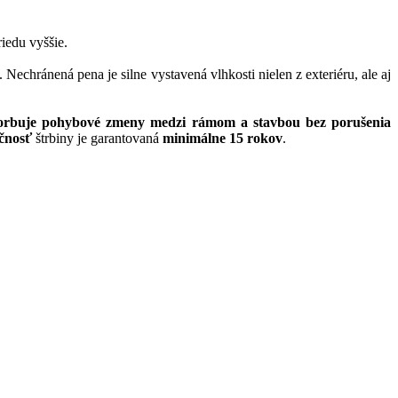
iedu vyššie.
chránená pena je silne vystavená vlhkosti nielen z exteriéru, ale aj
orbuje pohybové zmeny medzi rámom a stavbou bez porušenia
čnosť
štrbiny je garantovaná
minimálne 15 rokov
.