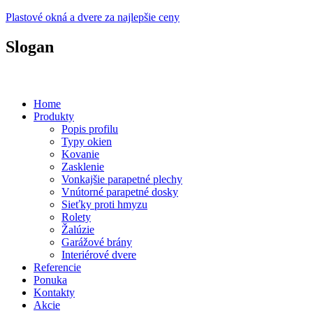
Plastové okná a dvere za najlepšie ceny
Slogan
Plastové okná a dvere za prijateľné ceny...
Home
Produkty
Popis profilu
Typy okien
Kovanie
Zasklenie
Vonkajšie parapetné plechy
Vnútorné parapetné dosky
Sieťky proti hmyzu
Rolety
Žalúzie
Garážové brány
Interiérové dvere
Referencie
Ponuka
Kontakty
Akcie