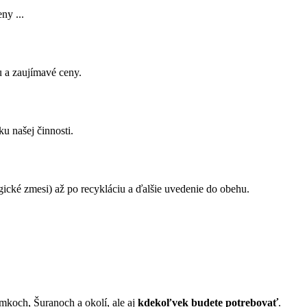
ny ...
u a zaujímavé ceny.
u našej činnosti.
ické zmesi) až po recykláciu a ďalšie uvedenie do obehu.
mkoch, Šuranoch a okolí, ale aj
kdekoľvek budete potrebovať
.