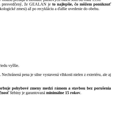
m presvedčený, že GEALAN je
to najlepšie, čo môžem ponúknuť
ologické zmesi) až po recykláciu a ďalšie uvedenie do obehu.
iedu vyššie.
chránená pena je silne vystavená vlhkosti nielen z exteriéru, ale aj
orbuje pohybové zmeny medzi rámom a stavbou bez porušenia
čnosť
štrbiny je garantovaná
minimálne 15 rokov
.