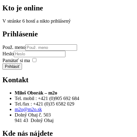
Kto
je online
V stránke 6 hostí a nikto prihlásený
Prihlásenie
Použ. meno
Heslo
Pamätať si ma
Prihlásiť
Kontakt
Miloš Oborák – m2o
Tel. mobil : +421 (0)905 692 684
Tel./fax : +421 (0)35 6582 029
m2o@m2o.sk
Dolný Ohaj č. 503
941 43 Dolný Ohaj
Kde
nás nájdete