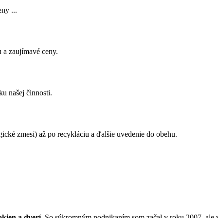
ny ...
u a zaujímavé ceny.
u našej činnosti.
ické zmesi) až po recykláciu a ďalšie uvedenie do obehu.
okien a dverí
. So súkromným podnikaním som začal v roku 2007, ale v