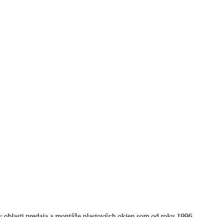
 oblasti predaja a montáže plastových okien som od roku 1996.