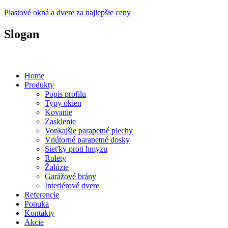
Plastové okná a dvere za najlepšie ceny
Slogan
Plastové okná a dvere za prijateľné ceny...
Home
Produkty
Popis profilu
Typy okien
Kovanie
Zasklenie
Vonkajšie parapetné plechy
Vnútorné parapetné dosky
Sieťky proti hmyzu
Rolety
Žalúzie
Garážové brány
Interiérové dvere
Referencie
Ponuka
Kontakty
Akcie