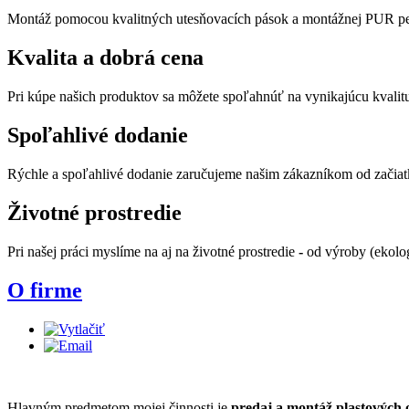
Montáž pomocou kvalitných utesňovacích pások a montážnej PUR pe
Kvalita
a dobrá cena
Pri kúpe našich produktov sa môžete spoľahnúť na vynikajúcu kvalit
Spoľahlivé
dodanie
Rýchle a spoľahlivé dodanie zaručujeme našim zákazníkom od začiatk
Životné
prostredie
Pri našej práci myslíme na aj na životné prostredie
-
od výroby (ekolog
O firme
Hlavným predmetom mojej činnosti je
predaj a montáž plastových 