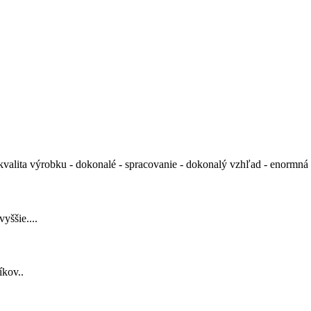
valita výrobku - dokonalé - spracovanie - dokonalý vzhľad - enormná st
yššie....
íkov..