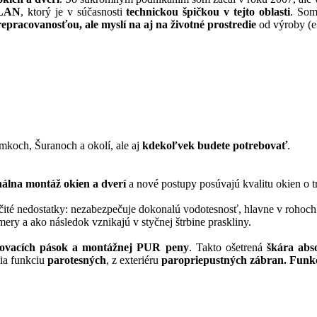
LAN
, ktorý je v súčasnosti
technickou špičkou v tejto oblasti
. So
repracovanosťou, ale myslí na aj na životné prostredie
od výroby (ek
mkoch, Šuranoch a okolí, ale aj
kdekoľvek budete potrebovať
.
nálna montáž okien a dverí
a nové postupy posúvajú kvalitu okien o tr
é nedostatky: nezabezpečuje dokonalú vodotesnosť, hlavne v rohoch. Ne
ery a ako následok vznikajú v styčnej štrbine praskliny.
ňovacích pások a montážnej PUR peny
. Takto ošetrená
škára abs
nia funkciu
parotesných
, z exteriéru
paropriepustných zábran. Funk