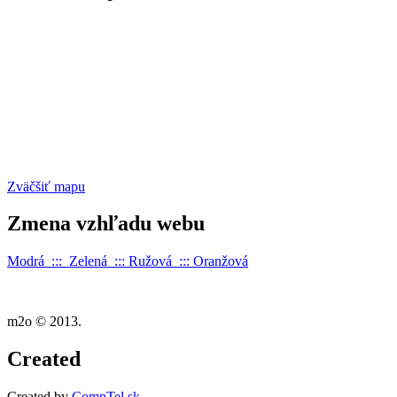
Zväčšiť mapu
Zmena
vzhľadu webu
Modrá :::
Zelená
:::
Ružová
:::
Oranžová
m2o © 2013.
Created
Created by
CompTel.sk
.