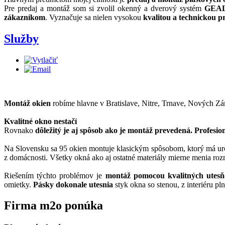
Pre predaj a montáž som si zvolil okenný a dverový systém
GEA
zákazníkom
. Vyznačuje sa nielen vysokou
kvalitou a technickou p
Služby
Montáž okien
robíme hlavne v Bratislave, Nitre, Trnave, Nových Zá
Kvalitné okno nestačí
Rovnako
dôležitý je aj spôsob ako je montáž prevedená. Profesio
Na Slovensku sa 95 okien montuje klasickým spôsobom, ktorý má určit
z domácnosti. Všetky okná ako aj ostatné materiály mierne menia rozm
Riešením týchto problémov je
montáž pomocou kvalitných utes
omietky.
Pásky dokonale utesnia
styk okna so stenou, z interiéru pl
Firma
m2o ponúka