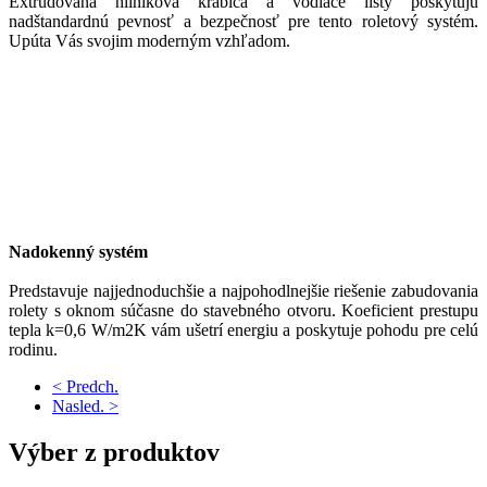
Extrudovaná hliníková krabica a vodiace lišty poskytujú
nadštandardnú pevnosť a bezpečnosť pre tento roletový systém.
Upúta Vás svojim moderným vzhľadom.
Nadokenný systém
Predstavuje najjednoduchšie a najpohodlnejšie riešenie zabudovania
rolety s oknom súčasne do stavebného otvoru. Koeficient prestupu
tepla k=0,6 W/m2K vám ušetrí energiu a poskytuje pohodu pre celú
rodinu.
< Predch.
Nasled. >
Výber
z produktov