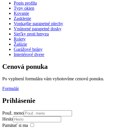
Popis profilu
Typy okien
Kovanie
Zasklenie
Vonkajšie parapetné plechy
Vnútorné parapetné dosky
Sieťky proti hmyzu
Rolety
Žalúzie
Garážové brány
Interiérové dvere
Cenová
ponuka
Po vyplnení formulára vám vyhotovíme cenovú ponuku.
Formulár
Prihlásenie
Použ. meno
Heslo
Pamätať si ma