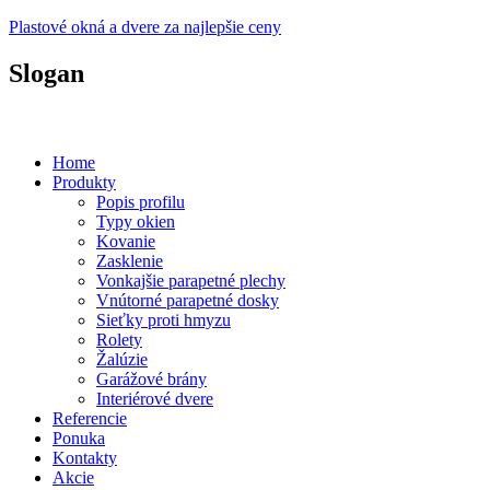
Plastové okná a dvere za najlepšie ceny
Slogan
Plastové okná a dvere za prijateľné ceny...
Home
Produkty
Popis profilu
Typy okien
Kovanie
Zasklenie
Vonkajšie parapetné plechy
Vnútorné parapetné dosky
Sieťky proti hmyzu
Rolety
Žalúzie
Garážové brány
Interiérové dvere
Referencie
Ponuka
Kontakty
Akcie