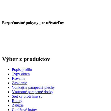
Bezpečnostné pokyny pre užívateľov
Výber
z produktov
Popis profilu
Typy okien
Kovanie
Zasklenie
Vonkajšie parapetné plechy
Vnútorné parapetné dosky
Sieťky proti hmyzu
Rolety
Žalúzie
Garážové brány