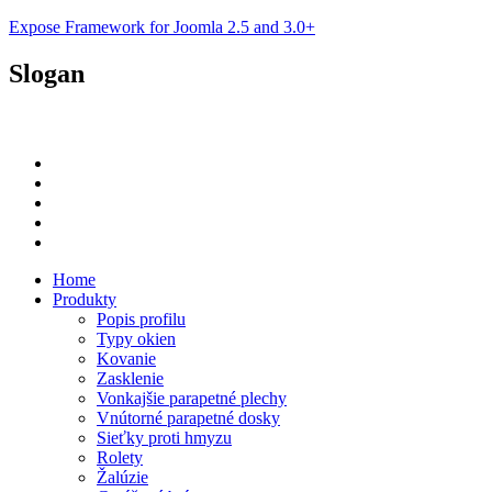
Expose Framework for Joomla 2.5 and 3.0+
Slogan
Plastové okná a dvere za prijateľné ceny...
Home
Produkty
Popis profilu
Typy okien
Kovanie
Zasklenie
Vonkajšie parapetné plechy
Vnútorné parapetné dosky
Sieťky proti hmyzu
Rolety
Žalúzie