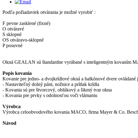
Podľa požiadaviek otvárania je možné vyrobiť :
F pevne zasklené (fixné)
O otváravé
S sklopné
OS otváravo-sklopné
P posuvné
Okná GEALAN sú štandardne vyrábané s inteligentným kovaním MA
Popis kovania
Kovanie pre jedno- a dvojkrídlové okná a balkónové dvere ovládané
- Nastaviteľný dolný pánt, nožnice a prítlak krídla
- Kovania sú pre štvorcový, oblúkový a šikmý tvar okna
- Kovania pre prvky s odolnosťou voči vlámaniu
Výrobca
Výrobca celoobvodového kovania MACO, firma Mayer & Co. Bes
Návod