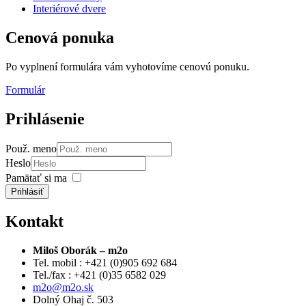
Interiérové dvere
Cenová
ponuka
Po vyplnení formulára vám vyhotovíme cenovú ponuku.
Formulár
Prihlásenie
Použ. meno
Heslo
Pamätať si ma
Prihlásiť
Kontakt
Miloš Oborák – m2o
Tel. mobil : +421 (0)905 692 684
Tel./fax : +421 (0)35 6582 029
m2o@m2o.sk
Dolný Ohaj č. 503