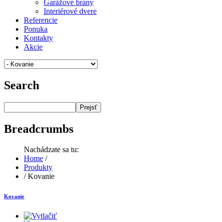
Garážové brány
Interiérové dvere
Referencie
Ponuka
Kontakty
Akcie
Search
Prejsť
Breadcrumbs
Nachádzate sa tu:
Home
/
Produkty
/
Kovanie
Kovanie