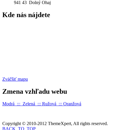
941 43 Dolný Ohaj
Kde
nás nájdete
Zväčšiť mapu
Zmena
vzhľadu webu
Modrá :::
Zelená
:::
Ružová
:::
Oranžová
Copyright © 2010-2012 ThemeXpert, All rights reserved.
BACK_TO_TOP