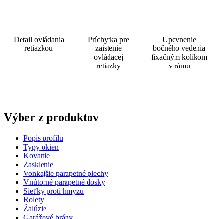
Detail ovládania
Príchytka pre
Upevnenie
retiazkou
zaistenie
bočného vedenia
ovládacej
fixačným kolíkom
retiazky
v rámu
Výber
z produktov
Popis profilu
Typy okien
Kovanie
Zasklenie
Vonkajšie parapetné plechy
Vnútorné parapetné dosky
Sieťky proti hmyzu
Rolety
Žalúzie
Garážové brány