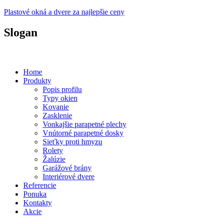
Plastové okná a dvere za najlepšie ceny
Slogan
Plastové okná a dvere za prijateľné ceny...
Home
Produkty
Popis profilu
Typy okien
Kovanie
Zasklenie
Vonkajšie parapetné plechy
Vnútorné parapetné dosky
Sieťky proti hmyzu
Rolety
Žalúzie
Garážové brány
Interiérové dvere
Referencie
Ponuka
Kontakty
Akcie