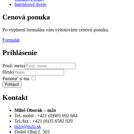
Interiérové dvere
Cenová
ponuka
Po vyplnení formulára vám vyhotovíme cenovú ponuku.
Formulár
Prihlásenie
Použ. meno
Heslo
Pamätať si ma
Prihlásiť
Kontakt
Miloš Oborák – m2o
Tel. mobil : +421 (0)905 692 684
Tel./fax : +421 (0)35 6582 029
m2o@m2o.sk
Dolný Ohaj č. 503