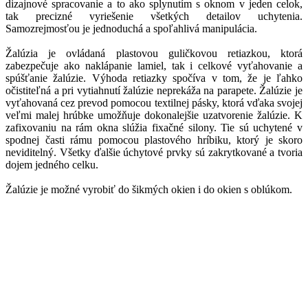
dizajnové spracovanie a to ako splynutím s oknom v jeden celok,
tak precizné vyriešenie všetkých detailov uchytenia.
Samozrejmosťou je jednoduchá a spoľahlivá manipulácia.
Žalúzia je ovládaná plastovou guličkovou retiazkou, ktorá
zabezpečuje ako naklápanie lamiel, tak i celkové vyťahovanie a
spúšťanie žalúzie. Výhoda retiazky spočíva v tom, že je ľahko
očistiteľná a pri vytiahnutí žalúzie neprekáža na parapete. Žalúzie je
vyťahovaná cez prevod pomocou textilnej pásky, ktorá vďaka svojej
veľmi malej hrúbke umožňuje dokonalejšie uzatvorenie žalúzie. K
zafixovaniu na rám okna slúžia fixačné silony. Tie sú uchytené v
spodnej časti rámu pomocou plastového hríbiku, ktorý je skoro
neviditelný. Všetky ďalšie úchytové prvky sú zakrytkované a tvoria
dojem jedného celku.
Žalúzie je možné vyrobiť do šikmých okien i do okien s oblúkom.