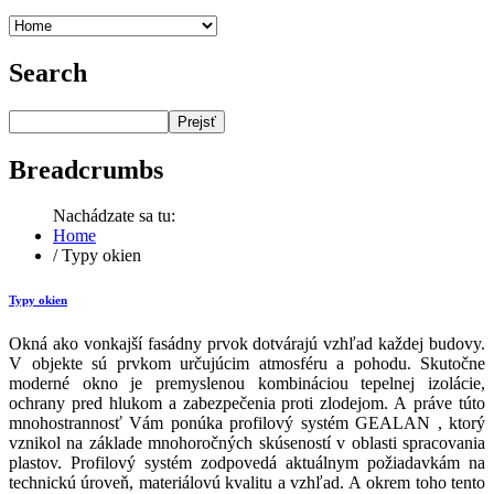
Search
Prejsť
Breadcrumbs
Nachádzate sa tu:
Home
/
Typy okien
Typy okien
Okná ako vonkajší fasádny prvok dotvárajú vzhľad každej budovy.
V objekte sú prvkom určujúcim atmosféru a pohodu. Skutočne
moderné okno je premyslenou kombináciou tepelnej izolácie,
ochrany pred hlukom a zabezpečenia proti zlodejom. A práve túto
mnohostrannosť Vám ponúka profilový systém GEALAN , ktorý
vznikol na základe mnohoročných skúseností v oblasti spracovania
plastov. Profilový systém zodpovedá aktuálnym požiadavkám na
technickú úroveň, materiálovú kvalitu a vzhľad. A okrem toho tento