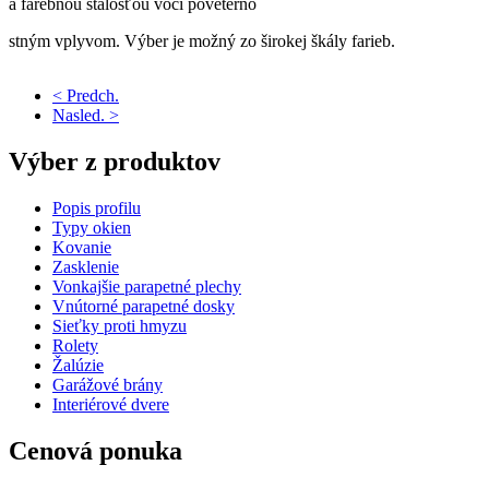
a farebnou stálosťou voči poveterno
stným vplyvom. Výber je možný zo širokej škály farieb.
< Predch.
Nasled. >
Výber
z produktov
Popis profilu
Typy okien
Kovanie
Zasklenie
Vonkajšie parapetné plechy
Vnútorné parapetné dosky
Sieťky proti hmyzu
Rolety
Žalúzie
Garážové brány
Interiérové dvere
Cenová
ponuka