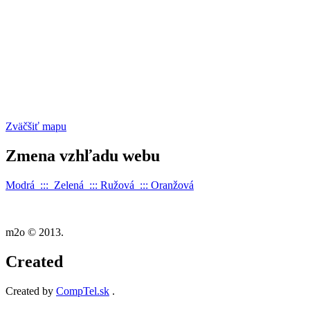
Zväčšiť mapu
Zmena
vzhľadu webu
Modrá :::
Zelená
:::
Ružová
:::
Oranžová
m2o © 2013.
Created
Created by
CompTel.sk
.