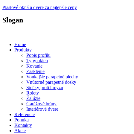
Plastové okná a dvere za najlepšie ceny
Slogan
Plastové okná a dvere za prijateľné ceny...
Home
Produkty
Popis profilu
Typy okien
Kovanie
Zasklenie
Vonkajšie parapetné plechy
Vnútorné parapetné dosky
Sieťky proti hmyzu
Rolety
Žalúzie
Garážové brány
Interiérové dvere
Referencie
Ponuka
Kontakty
Akcie