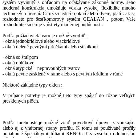
systém vyvinutý s ohľadom na očakávané zákonné normy. Jeho
moderná konštrukcia umožňuje vďaka vysokej flexibilite mnoho
technických riešení. Či už sa jedná o okná alebo dvere, platí : ak sa
rozhodnete pre šesťkomorový systém GEALAN , potom Vaše
rozhodnutie smeruje v ústrety modernej budúcnosti.
Podľa požiadaviek tvaru je možné vyrobiť :
- okná jednokrídlové alebo viackrídlové
- okná delené pevnými priečkami alebo stľpikom
- okná so štuľpom
- okná oblúkové
- okná atypické – nepravouhlých tvarov
- okná pevne zasklené v ráme alebo s pevným krídlom v ráme
Niektoré základné typy okien :
V prípade potreby je možné tieto typy spájať do rôzne veľkých
presklených plôch.
Podľa farebnosti je možné voliť povrchovú úpravu z vonkajšej
alebo aj z vn
útornej strany profilu. K tomu sú používané profily
potiahnuté špeciálnymi fóliami RENOLIT s vysokou odolnosťou