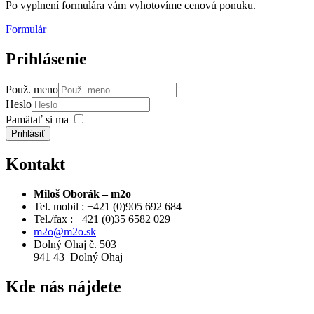
Po vyplnení formulára vám vyhotovíme cenovú ponuku.
Formulár
Prihlásenie
Použ. meno
Heslo
Pamätať si ma
Prihlásiť
Kontakt
Miloš Oborák – m2o
Tel. mobil : +421 (0)905 692 684
Tel./fax : +421 (0)35 6582 029
m2o@m2o.sk
Dolný Ohaj č. 503
941 43 Dolný Ohaj
Kde
nás nájdete