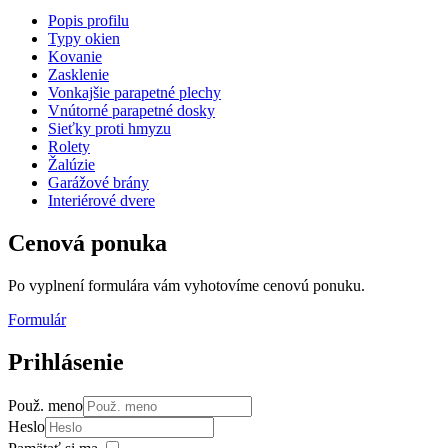
Popis profilu
Typy okien
Kovanie
Zasklenie
Vonkajšie parapetné plechy
Vnútorné parapetné dosky
Sieťky proti hmyzu
Rolety
Žalúzie
Garážové brány
Interiérové dvere
Cenová
ponuka
Po vyplnení formulára vám vyhotovíme cenovú ponuku.
Formulár
Prihlásenie
Použ. meno
Heslo