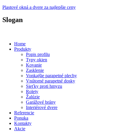
Plastové okná a dvere za najlepšie ceny
Slogan
Plastové okná a dvere za prijateľné ceny...
Home
Produkty
Popis profilu
Typy okien
Kovanie
Zasklenie
Vonkajšie parapetné plechy
Vnútorné parapetné dosky
Sieťky proti hmyzu
Rolety
Žalúzie
Garážové brány
Interiérové dvere
Referencie
Ponuka
Kontakty
Akcie