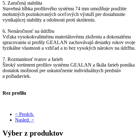
5. Zaručená stabilita
Stavebná hĺbka profilového systému 74 mm umožňuje použitie
mohutných pozinkovaných oceľových výstuží pre dosiahnutie
vynikajúcej stability a odolnosti proti skrúteniu.
6. Nenáročnosť na údržbu
Vďaka vysokokvalitnému materiálovému zloženiu a dokonalému
spracovaniu si profily GEALAN zachovávajú desiatky rokov svoje
fyzikálne vlastnosti a vzhľad a to bez vysokých nárokov na údržbu.
7. Rozmanitosť tvarov a farieb
Široký sortiment profilov systému GEALAN a škála farieb ponúka
dostatok možností pre uskutočnenie individuálnych predstáv
a požiadaviek.
Rez profilu
< Predch.
Nasled. >
Výber
z produktov