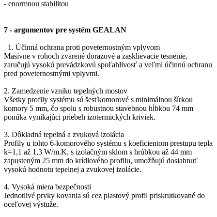
- enormnou stabilitou
7 - argumentov pre systém GEALAN
1. Účinná ochrana proti poveternostným vplyvom
Masívne v rohoch zvarené dorazové a zasklievacie tesnenie,
zaručujú vysokú prevádzkovú spoľahlivosť a veľmi účinnú ochranu
pred poveternostnými vplyvmi.
2. Zamedzenie vzniku tepelných mostov
Všetky profily systému sú šesťkomorové s minimálnou šírkou
komory 5 mm, čo spolu s robustnou stavebnou hĺbkou 74 mm
ponúka vynikajúci priebeh izotermických kriviek.
3. Dôkladná tepelná a zvuková izolácia
Profily u tohto 6-komorového systému s koeficientom prestupu tepla
k=1,1 až 1,3 W/m.K, s izolačným sklom s hrúbkou až 44 mm
zapusteným 25 mm do krídlového profilu, umožňujú dosiahnuť
vysokú hodnotu tepelnej a zvukovej izolácie.
4. Vysoká miera bezpečnosti
Jednotlivé prvky kovania sú cez plastový profil priskrutkované do
oceľovej výstuže.