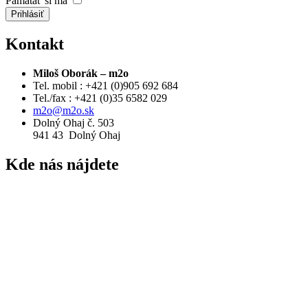
Pamätať si ma
Prihlásiť
Kontakt
Miloš Oborák – m2o
Tel. mobil : +421 (0)905 692 684
Tel./fax : +421 (0)35 6582 029
m2o@m2o.sk
Dolný Ohaj č. 503
941 43 Dolný Ohaj
Kde
nás nájdete