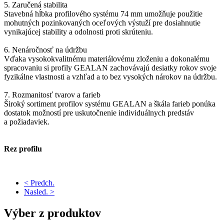
5. Zaručená stabilita
Stavebná hĺbka profilového systému 74 mm umožňuje použitie
mohutných pozinkovaných oceľových výstuží pre dosiahnutie
vynikajúcej stability a odolnosti proti skrúteniu.
6. Nenáročnosť na údržbu
Vďaka vysokokvalitnému materiálovému zloženiu a dokonalému
spracovaniu si profily GEALAN zachovávajú desiatky rokov svoje
fyzikálne vlastnosti a vzhľad a to bez vysokých nárokov na údržbu.
7. Rozmanitosť tvarov a farieb
Široký sortiment profilov systému GEALAN a škála farieb ponúka
dostatok možností pre uskutočnenie individuálnych predstáv
a požiadaviek.
Rez profilu
< Predch.
Nasled. >
Výber
z produktov