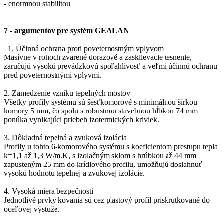
- enormnou stabilitou
7 - argumentov pre systém GEALAN
1. Účinná ochrana proti poveternostným vplyvom
Masívne v rohoch zvarené dorazové a zasklievacie tesnenie,
zaručujú vysokú prevádzkovú spoľahlivosť a veľmi účinnú ochranu
pred poveternostnými vplyvmi.
2. Zamedzenie vzniku tepelných mostov
Všetky profily systému sú šesťkomorové s minimálnou šírkou
komory 5 mm, čo spolu s robustnou stavebnou hĺbkou 74 mm
ponúka vynikajúci priebeh izotermických kriviek.
3. Dôkladná tepelná a zvuková izolácia
Profily u tohto 6-komorového systému s koeficientom prestupu tepla
k=1,1 až 1,3 W/m.K, s izolačným sklom s hrúbkou až 44 mm
zapusteným 25 mm do krídlového profilu, umožňujú dosiahnuť
vysokú hodnotu tepelnej a zvukovej izolácie.
4. Vysoká miera bezpečnosti
Jednotlivé prvky kovania sú cez plastový profil priskrutkované do
oceľovej výstuže.