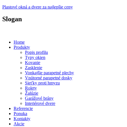
Plastové okná a dvere za najlepšie ceny
Slogan
Plastové okná a dvere za prijateľné ceny...
Home
Produkty
Popis profilu
Typy okien
Kovanie
Zasklenie
Vonkajšie parapetné plechy
Vnútorné parapetné dosky
Sieťky proti hmyzu
Rolety
Žalúzie
Garážové brány
Interiérové dvere
Referencie
Ponuka
Kontakty
Akcie