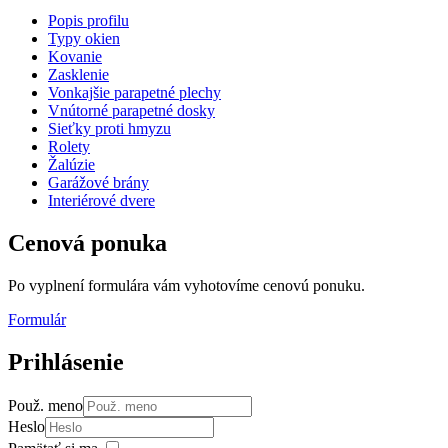
Popis profilu
Typy okien
Kovanie
Zasklenie
Vonkajšie parapetné plechy
Vnútorné parapetné dosky
Sieťky proti hmyzu
Rolety
Žalúzie
Garážové brány
Interiérové dvere
Cenová
ponuka
Po vyplnení formulára vám vyhotovíme cenovú ponuku.
Formulár
Prihlásenie
Použ. meno
Heslo