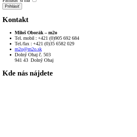
Pamätať si ma
Prihlásiť
Kontakt
Miloš Oborák – m2o
Tel. mobil : +421 (0)905 692 684
Tel./fax : +421 (0)35 6582 029
m2o@m2o.sk
Dolný Ohaj č. 503
941 43 Dolný Ohaj
Kde
nás nájdete